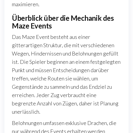
maximieren.
Überblick über die Mechanik des
Maze Events
Das Maze Event besteht aus einer
gitterartigen Struktur, die mit verschiedenen
Wegen, Hindernissen und Belohnungen gefüllt
ist. Die Spieler beginnen an einem festgelegten
Punkt und müssen Entscheidungen darüber
treffen, welche Routen sie wählen, um
Gegenstände zu sammeln und das Endziel zu
erreichen. Jeder Zug verbraucht eine
begrenzte Anzahl von Zügen, daher ist Planung
unerlässlich.
Belohnungen umfassen exklusive Drachen, die
nur während des Events erhalten werden