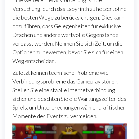
Eine weitere Herausforderung ist die
Versuchung, durch das Labyrinth zu hetzen, ohne
die besten Wege zu berücksichtigen. Dies kann
dazu führen, dass Gelegenheiten für exklusive
Drachen und andere wertvolle Gegenstände
verpasst werden. Nehmen Sie sich Zeit, um die
Optionen zu bewerten, bevor Sie sich für einen
Weg entscheiden.
Zuletzt können technische Probleme wie
Verbindungsprobleme das Gameplay stören.
Stellen Sie eine stabile Internetverbindung
sicher und beachten Sie die Wartungszeiten des
Spiels, um Unterbrechungen während kritischer
Momente des Events zu vermeiden.