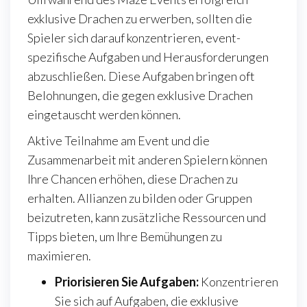
exklusive Drachen zu erwerben, sollten die
Spieler sich darauf konzentrieren, event-
spezifische Aufgaben und Herausforderungen
abzuschließen. Diese Aufgaben bringen oft
Belohnungen, die gegen exklusive Drachen
eingetauscht werden können.
Aktive Teilnahme am Event und die
Zusammenarbeit mit anderen Spielern können
Ihre Chancen erhöhen, diese Drachen zu
erhalten. Allianzen zu bilden oder Gruppen
beizutreten, kann zusätzliche Ressourcen und
Tipps bieten, um Ihre Bemühungen zu
maximieren.
Priorisieren Sie Aufgaben:
Konzentrieren
Sie sich auf Aufgaben, die exklusive