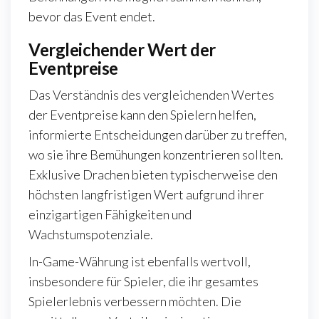
bevor das Event endet.
Vergleichender Wert der
Eventpreise
Das Verständnis des vergleichenden Wertes
der Eventpreise kann den Spielern helfen,
informierte Entscheidungen darüber zu treffen,
wo sie ihre Bemühungen konzentrieren sollten.
Exklusive Drachen bieten typischerweise den
höchsten langfristigen Wert aufgrund ihrer
einzigartigen Fähigkeiten und
Wachstumspotenziale.
In-Game-Währung ist ebenfalls wertvoll,
insbesondere für Spieler, die ihr gesamtes
Spielerlebnis verbessern möchten. Die