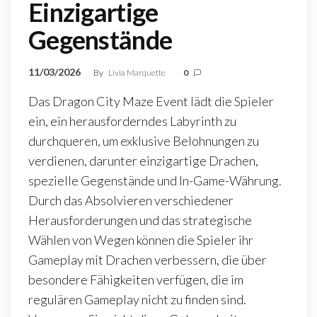
Einzigartige
Gegenstände
11/03/2026
By
Livia Marquette
0
Das Dragon City Maze Event lädt die Spieler
ein, ein herausforderndes Labyrinth zu
durchqueren, um exklusive Belohnungen zu
verdienen, darunter einzigartige Drachen,
spezielle Gegenstände und In-Game-Währung.
Durch das Absolvieren verschiedener
Herausforderungen und das strategische
Wählen von Wegen können die Spieler ihr
Gameplay mit Drachen verbessern, die über
besondere Fähigkeiten verfügen, die im
regulären Gameplay nicht zu finden sind.