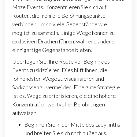
Maze Events. Konzentrieren Sie sich auf
Routen, die mehrere Belohnungspunkte
verbinden, um so viele Gegenstände wie
möglich zu sammeln. Einige Wege können zu
exklusiven Drachen führen, während andere
einzigartige Gegenstände bieten.
Überlegen Sie, Ihre Route vor Beginn des
Events zu skizzieren. Dies hilft Ihnen, die
lohnendsten Wege zu visualisieren und
Sackgassen zu vermeiden. Eine gute Strategie
ist es, Wege zu priorisieren, die eine höhere
Konzentration wertvoller Belohnungen
aufweisen.
Beginnen Sie in der Mitte des Labyrinths
und breiten Sie sich nach außen aus.