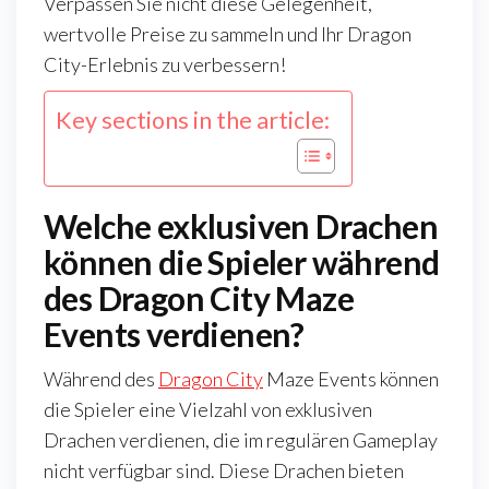
Verpassen Sie nicht diese Gelegenheit,
wertvolle Preise zu sammeln und Ihr Dragon
City-Erlebnis zu verbessern!
Key sections in the article:
Welche exklusiven Drachen
können die Spieler während
des Dragon City Maze
Events verdienen?
Während des
Dragon City
Maze Events können
die Spieler eine Vielzahl von exklusiven
Drachen verdienen, die im regulären Gameplay
nicht verfügbar sind. Diese Drachen bieten