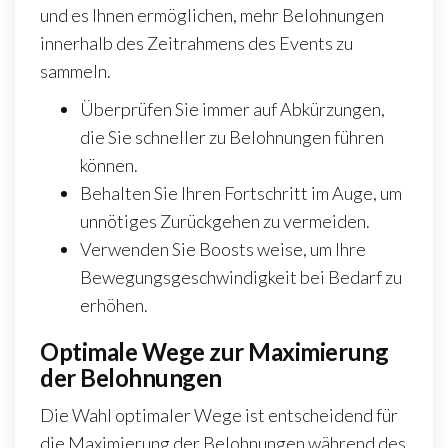
und es Ihnen ermöglichen, mehr Belohnungen
innerhalb des Zeitrahmens des Events zu
sammeln.
Überprüfen Sie immer auf Abkürzungen,
die Sie schneller zu Belohnungen führen
können.
Behalten Sie Ihren Fortschritt im Auge, um
unnötiges Zurückgehen zu vermeiden.
Verwenden Sie Boosts weise, um Ihre
Bewegungsgeschwindigkeit bei Bedarf zu
erhöhen.
Optimale Wege zur Maximierung
der Belohnungen
Die Wahl optimaler Wege ist entscheidend für
die Maximierung der Belohnungen während des