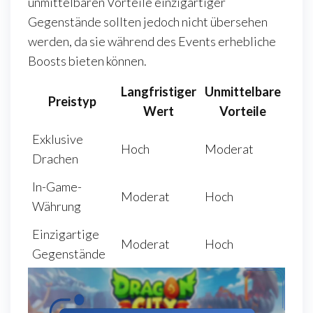
unmittelbaren Vorteile einzigartiger
Gegenstände sollten jedoch nicht übersehen
werden, da sie während des Events erhebliche
Boosts bieten können.
Langfristiger
Unmittelbare
Preistyp
Wert
Vorteile
Exklusive
Hoch
Moderat
Drachen
In-Game-
Moderat
Hoch
Währung
Einzigartige
Moderat
Hoch
Gegenstände