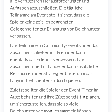
alle verfügbaren Herausforderungen und
Aufgaben abzuschließen. Die tägliche
Teilnahme am Event stellt sicher, dass die
Spieler keine zeitlich begrenzten
Gelegenheiten zur Erlangung von Belohnungen
verpassen.
Die Teilnahme an Community-Events oder das
Zusammenschließen mit Freunden kann
ebenfalls das Erlebnis verbessern. Die
Zusammenarbeit mit anderen kann zusätzliche
Ressourcen oder Strategien bieten, um das
Labyrinth effizienter zu durchqueren.
Zuletzt sollten die Spieler den Event-Timer im
Auge behalten und ihre Züge sorgfältig planen,
um sicherzustellen, dass sie so viele
Belohnungen wie möglich sammeln können,