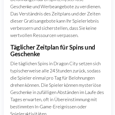
Geschenke und Werbeangebote zu verdienen.
Das Verständnis des Zeitplans und der Zeiten
dieser Gratisangebote kann Ihr Spielerlebnis
verbessern und sicherstellen, dass Sie keine
wertvollen Ressourcen verpassen.
Täglicher Zeitplan für Spins und
Geschenke
Die täglichen Spins in Dragon City setzen sich
typischerweise alle 24 Stunden zurück, sodass
die Spieler einmal pro Tag für Belohnungen
drehen können. Die Spieler können mysteriöse
Geschenke in zufälligen Abständen im Laufe des
Tages erwarten, oft in Übereinstimmung mit
bestimmten In-Game-Ereignissen oder
Spieleraktivitäten.