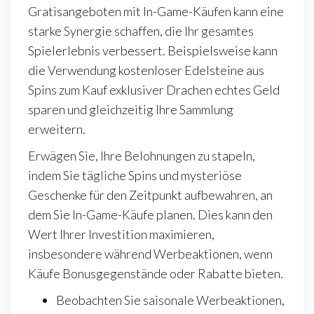
Gratisangeboten mit In-Game-Käufen kann eine
starke Synergie schaffen, die Ihr gesamtes
Spielerlebnis verbessert. Beispielsweise kann
die Verwendung kostenloser Edelsteine aus
Spins zum Kauf exklusiver Drachen echtes Geld
sparen und gleichzeitig Ihre Sammlung
erweitern.
Erwägen Sie, Ihre Belohnungen zu stapeln,
indem Sie tägliche Spins und mysteriöse
Geschenke für den Zeitpunkt aufbewahren, an
dem Sie In-Game-Käufe planen. Dies kann den
Wert Ihrer Investition maximieren,
insbesondere während Werbeaktionen, wenn
Käufe Bonusgegenstände oder Rabatte bieten.
Beobachten Sie saisonale Werbeaktionen,