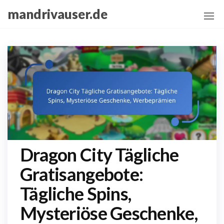
Skip
mandrivauser.de
to
the
content
Dragon City Tägliche
Gratisangebote:
Tägliche Spins,
Mysteriöse Geschenke,