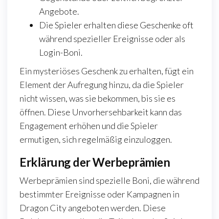
Angebote.
Die Spieler erhalten diese Geschenke oft
während spezieller Ereignisse oder als
Login-Boni.
Ein mysteriöses Geschenk zu erhalten, fügt ein
Element der Aufregung hinzu, da die Spieler
nicht wissen, was sie bekommen, bis sie es
öffnen. Diese Unvorhersehbarkeit kann das
Engagement erhöhen und die Spieler
ermutigen, sich regelmäßig einzuloggen.
Erklärung der Werbeprämien
Werbeprämien sind spezielle Boni, die während
bestimmter Ereignisse oder Kampagnen in
Dragon City angeboten werden. Diese