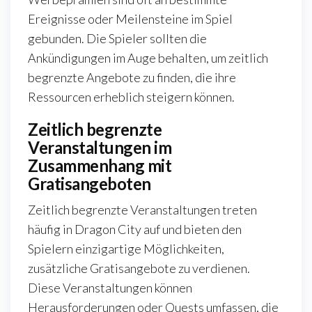
Ereignisse oder Meilensteine im Spiel
gebunden. Die Spieler sollten die
Ankündigungen im Auge behalten, um zeitlich
begrenzte Angebote zu finden, die ihre
Ressourcen erheblich steigern können.
Zeitlich begrenzte
Veranstaltungen im
Zusammenhang mit
Gratisangeboten
Zeitlich begrenzte Veranstaltungen treten
häufig in Dragon City auf und bieten den
Spielern einzigartige Möglichkeiten,
zusätzliche Gratisangebote zu verdienen.
Diese Veranstaltungen können
Herausforderungen oder Quests umfassen, die