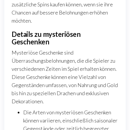
zusätzliche Spins kaufen können, wenn sie ihre
Chancen auf bessere Belohnungen erhöhen
möchten.
Details zu mysteriösen
Geschenken
Mysteriöse Geschenke sind
Überraschungsbelohnungen, die die Spieler zu
verschiedenen Zeiten im Spiel erhalten können.
Diese Geschenke können eine Vielzahl von
Gegenständen umfassen, von Nahrung und Gold
bis hin zu speziellen Drachen und exklusiven
Dekorationen.
Die Arten von mysteriösen Geschenken
können variieren, einschließlich saisonaler
Gegenstände oder zeitlich begrenzter