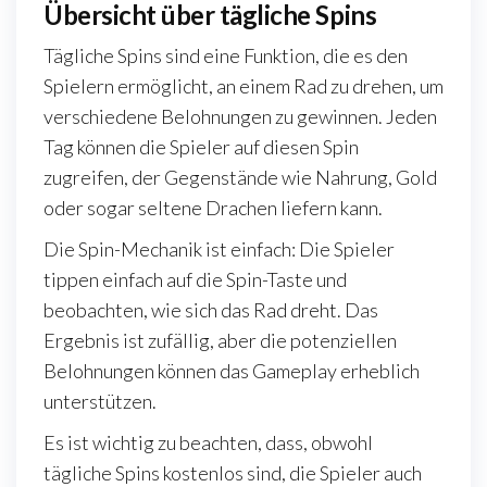
Übersicht über tägliche Spins
Tägliche Spins sind eine Funktion, die es den
Spielern ermöglicht, an einem Rad zu drehen, um
verschiedene Belohnungen zu gewinnen. Jeden
Tag können die Spieler auf diesen Spin
zugreifen, der Gegenstände wie Nahrung, Gold
oder sogar seltene Drachen liefern kann.
Die Spin-Mechanik ist einfach: Die Spieler
tippen einfach auf die Spin-Taste und
beobachten, wie sich das Rad dreht. Das
Ergebnis ist zufällig, aber die potenziellen
Belohnungen können das Gameplay erheblich
unterstützen.
Es ist wichtig zu beachten, dass, obwohl
tägliche Spins kostenlos sind, die Spieler auch