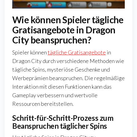
Wie können Spieler tägliche
Gratisangebote in Dragon
City beanspruchen?
Spieler können
tägliche Gratisangebote
in
Dragon City durch verschiedene Methoden wie
tägliche Spins, mysteriöse Geschenke und
Werbeprämien beanspruchen. Die regelmäßige
Interaktion mit diesen Funktionen kann das
Gameplay verbessern und wertvolle
Ressourcen bereitstellen.
Schritt-für-Schritt-Prozess zum
Beanspruchen täglicher Spins