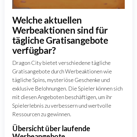
Welche aktuellen
Werbeaktionen sind für
tägliche Gratisangebote
verfügbar?
Dragon City bietet verschiedene tägliche
Gratisangebote durch Werbeaktionen wie
tägliche Spins, mysteriöse Geschenke und
exklusive Belohnungen. Die Spieler können sich
mit diesen Angeboten beschäftigen, um ihr
Spielerlebnis zu verbessern und wertvolle
Ressourcen zu gewinnen.
Übersicht über laufende
Werbeangebote