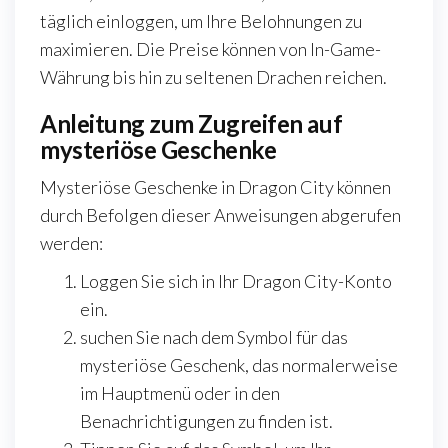
täglich einloggen, um Ihre Belohnungen zu
maximieren. Die Preise können von In-Game-
Währung bis hin zu seltenen Drachen reichen.
Anleitung zum Zugreifen auf
mysteriöse Geschenke
Mysteriöse Geschenke in Dragon City können
durch Befolgen dieser Anweisungen abgerufen
werden:
Loggen Sie sich in Ihr Dragon City-Konto
ein.
suchen Sie nach dem Symbol für das
mysteriöse Geschenk, das normalerweise
im Hauptmenü oder in den
Benachrichtigungen zu finden ist.