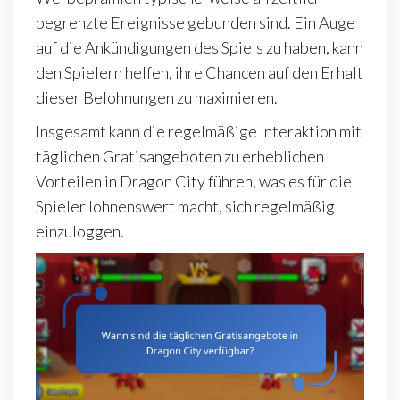
begrenzte Ereignisse gebunden sind. Ein Auge
auf die Ankündigungen des Spiels zu haben, kann
den Spielern helfen, ihre Chancen auf den Erhalt
dieser Belohnungen zu maximieren.
Insgesamt kann die regelmäßige Interaktion mit
täglichen Gratisangeboten zu erheblichen
Vorteilen in Dragon City führen, was es für die
Spieler lohnenswert macht, sich regelmäßig
einzuloggen.