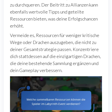
zu durchqueren. Der Beitritt zu Allianzen kann
ebenfalls wertvolle Tipps und geteilte
Ressourcen bieten, was deine Erfolgschancen
erhöht.
Vermeide es, Ressourcen für weniger kritische
Wege oder Drachen auszugeben, die nicht zu
deiner Gesamtstrategie passen. Konzentriere
dich stattdessen auf die einzigartigen Drachen,
die deine bestehende Sammlung ergänzen und
dein Gameplay verbessern.