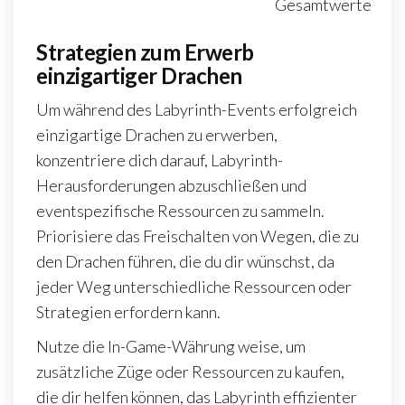
Gesamtwerte
Strategien zum Erwerb
einzigartiger Drachen
Um während des Labyrinth-Events erfolgreich
einzigartige Drachen zu erwerben,
konzentriere dich darauf, Labyrinth-
Herausforderungen abzuschließen und
eventspezifische Ressourcen zu sammeln.
Priorisiere das Freischalten von Wegen, die zu
den Drachen führen, die du dir wünschst, da
jeder Weg unterschiedliche Ressourcen oder
Strategien erfordern kann.
Nutze die In-Game-Währung weise, um
zusätzliche Züge oder Ressourcen zu kaufen,
die dir helfen können, das Labyrinth effizienter