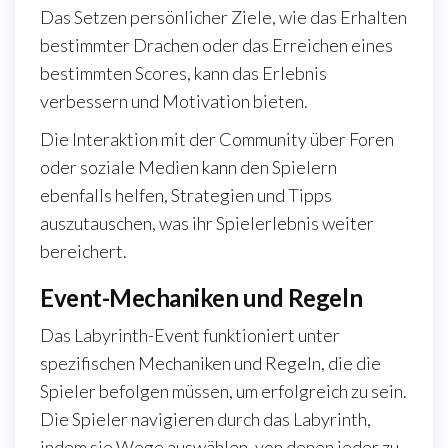
Das Setzen persönlicher Ziele, wie das Erhalten
bestimmter Drachen oder das Erreichen eines
bestimmten Scores, kann das Erlebnis
verbessern und Motivation bieten.
Die Interaktion mit der Community über Foren
oder soziale Medien kann den Spielern
ebenfalls helfen, Strategien und Tipps
auszutauschen, was ihr Spielerlebnis weiter
bereichert.
Event-Mechaniken und Regeln
Das Labyrinth-Event funktioniert unter
spezifischen Mechaniken und Regeln, die die
Spieler befolgen müssen, um erfolgreich zu sein.
Die Spieler navigieren durch das Labyrinth,
indem sie Wege auswählen, von denen jeder zu