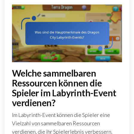
Welche sammelbaren
Ressourcen können die
Spieler im Labyrinth-Event
verdienen?
Im Labyrinth-Event können die Spieler eine
Vielzahl von sammelbaren Ressourcen
verdienen, die ihr Spielerlebnis verbessern.