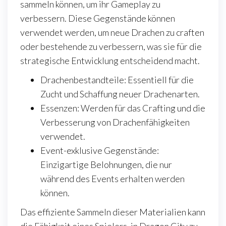
sammeln können, um ihr Gameplay zu
verbessern. Diese Gegenstände können
verwendet werden, um neue Drachen zu craften
oder bestehende zu verbessern, was sie für die
strategische Entwicklung entscheidend macht.
Drachenbestandteile: Essentiell für die
Zucht und Schaffung neuer Drachenarten.
Essenzen: Werden für das Crafting und die
Verbesserung von Drachenfähigkeiten
verwendet.
Event-exklusive Gegenstände:
Einzigartige Belohnungen, die nur
während des Events erhalten werden
können.
Das effiziente Sammeln dieser Materialien kann