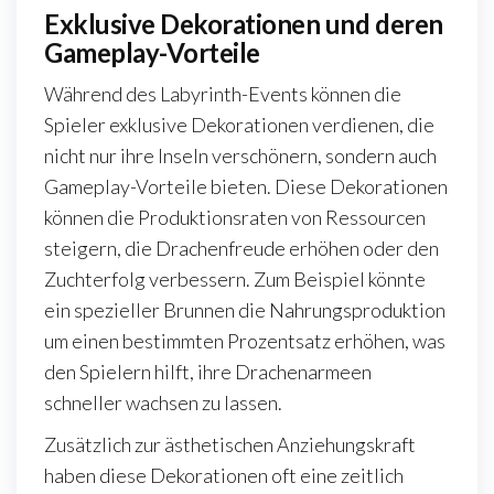
Exklusive Dekorationen und deren
Gameplay-Vorteile
Während des Labyrinth-Events können die
Spieler exklusive Dekorationen verdienen, die
nicht nur ihre Inseln verschönern, sondern auch
Gameplay-Vorteile bieten. Diese Dekorationen
können die Produktionsraten von Ressourcen
steigern, die Drachenfreude erhöhen oder den
Zuchterfolg verbessern. Zum Beispiel könnte
ein spezieller Brunnen die Nahrungsproduktion
um einen bestimmten Prozentsatz erhöhen, was
den Spielern hilft, ihre Drachenarmeen
schneller wachsen zu lassen.
Zusätzlich zur ästhetischen Anziehungskraft
haben diese Dekorationen oft eine zeitlich