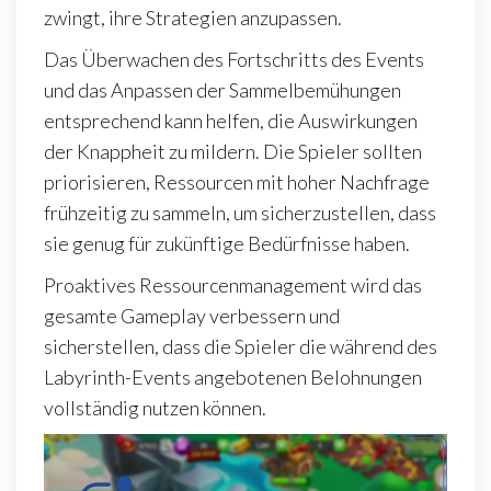
zwingt, ihre Strategien anzupassen.
Das Überwachen des Fortschritts des Events
und das Anpassen der Sammelbemühungen
entsprechend kann helfen, die Auswirkungen
der Knappheit zu mildern. Die Spieler sollten
priorisieren, Ressourcen mit hoher Nachfrage
frühzeitig zu sammeln, um sicherzustellen, dass
sie genug für zukünftige Bedürfnisse haben.
Proaktives Ressourcenmanagement wird das
gesamte Gameplay verbessern und
sicherstellen, dass die Spieler die während des
Labyrinth-Events angebotenen Belohnungen
vollständig nutzen können.