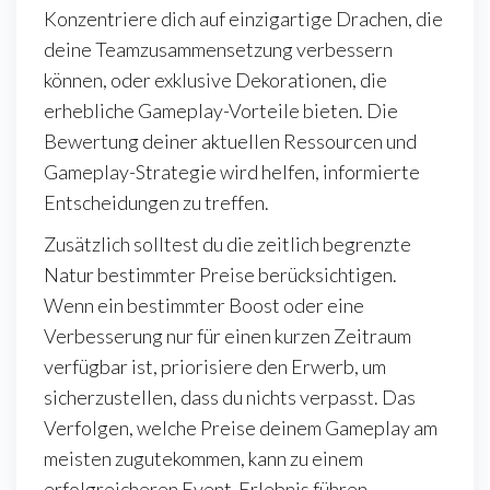
Konzentriere dich auf einzigartige Drachen, die
deine Teamzusammensetzung verbessern
können, oder exklusive Dekorationen, die
erhebliche Gameplay-Vorteile bieten. Die
Bewertung deiner aktuellen Ressourcen und
Gameplay-Strategie wird helfen, informierte
Entscheidungen zu treffen.
Zusätzlich solltest du die zeitlich begrenzte
Natur bestimmter Preise berücksichtigen.
Wenn ein bestimmter Boost oder eine
Verbesserung nur für einen kurzen Zeitraum
verfügbar ist, priorisiere den Erwerb, um
sicherzustellen, dass du nichts verpasst. Das
Verfolgen, welche Preise deinem Gameplay am
meisten zugutekommen, kann zu einem
erfolgreicheren Event-Erlebnis führen.