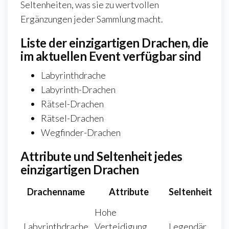
Seltenheiten, was sie zu wertvollen
Ergänzungen jeder Sammlung macht.
Liste der einzigartigen Drachen, die
im aktuellen Event verfügbar sind
Labyrinthdrache
Labyrinth-Drachen
Rätsel-Drachen
Rätsel-Drachen
Wegfinder-Drachen
Attribute und Seltenheit jedes
einzigartigen Drachen
Drachenname
Attribute
Seltenheit
Hohe
Labyrinthdrache
Verteidigung,
Legendär