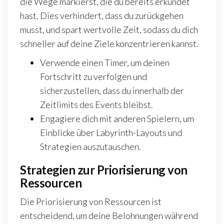
die Wege markierst, die du bereits erkundet
hast. Dies verhindert, dass du zurückgehen
musst, und spart wertvolle Zeit, sodass du dich
schneller auf deine Ziele konzentrieren kannst.
Verwende einen Timer, um deinen
Fortschritt zu verfolgen und
sicherzustellen, dass du innerhalb der
Zeitlimits des Events bleibst.
Engagiere dich mit anderen Spielern, um
Einblicke über Labyrinth-Layouts und
Strategien auszutauschen.
Strategien zur Priorisierung von
Ressourcen
Die Priorisierung von Ressourcen ist
entscheidend, um deine Belohnungen während