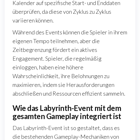
Kalender auf spezifische Start- und Enddaten
überprüfen, da diese von Zyklus zu Zyklus
variieren können.
Während des Events können die Spieler in ihrem
eigenen Tempo teilnehmen, aber die
Zeitbegrenzung fördert ein aktives
Engagement. Spieler, die regelmäßig
einloggen, haben eine höhere
Wahrscheinlichkeit, ihre Belohnungen zu
maximieren, indem sie Herausforderungen
abschließen und Ressourcen effizient sammeln.
Wie das Labyrinth-Event mit dem
gesamten Gameplay integriert ist
Das Labyrinth-Event ist so gestaltet, dass es
die bestehenden Gameplay-Mechaniken von