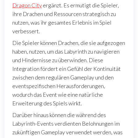
Dragon City
ergänzt. Es ermutigt die Spieler,
ihre Drachen und Ressourcen strategisch zu
nutzen, was ihr gesamtes Erlebnis im Spiel
verbessert.
Die Spieler können Drachen, die sie aufgezogen
haben, nutzen, um das Labyrinth zu navigieren
und Hindernisse zu überwinden. Diese
Integration fördert ein Gefühl der Kontinuität
zwischen dem regulären Gameplay und den
eventspezifischen Herausforderungen,
wodurch das Event wie eine natürliche
Erweiterung des Spiels wirkt.
Darüber hinaus können die während des
Labyrinth-Events verdienten Belohnungen im
zukünftigen Gameplay verwendet werden, was