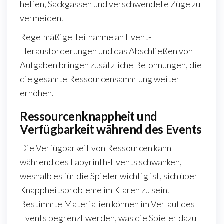
helfen, Sackgassen und verschwendete Züge zu
vermeiden.
Regelmäßige Teilnahme an Event-
Herausforderungen und das Abschließen von
Aufgaben bringen zusätzliche Belohnungen, die
die gesamte Ressourcensammlung weiter
erhöhen.
Ressourcenknappheit und
Verfügbarkeit während des Events
Die Verfügbarkeit von Ressourcen kann
während des Labyrinth-Events schwanken,
weshalb es für die Spieler wichtig ist, sich über
Knappheitsprobleme im Klaren zu sein.
Bestimmte Materialien können im Verlauf des
Events begrenzt werden, was die Spieler dazu