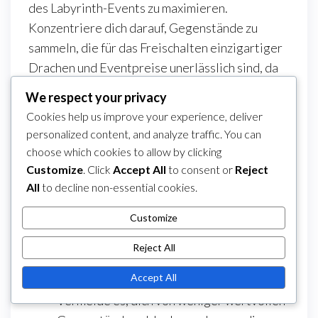
des Labyrinth-Events zu maximieren.
Konzentriere dich darauf, Gegenstände zu
sammeln, die für das Freischalten einzigartiger
Drachen und Eventpreise unerlässlich sind, da
diese die höchsten Vorteile bringen.
We respect your privacy
Berücksichtige den Wert jeder Ressourcenart.
Cookies help us improve your experience, deliver
Einige Ressourcen können für das Crafting oder
personalized content, and analyze traffic. You can
choose which cookies to allow by clicking
das Upgrade von Drachen vorteilhafter sein,
Customize
. Click
Accept All
to consent or
Reject
während andere für das Abschließen
All
to decline non-essential cookies.
spezifischer Event-Aufgaben notwendig sein
könnten. Teile deine Zeit und Bemühungen
Customize
entsprechend auf.
Reject All
Identifiziere hochpreisige Ressourcen und
Accept All
ziele zuerst auf diese ab.
Vermeide es, dich von weniger wertvollen