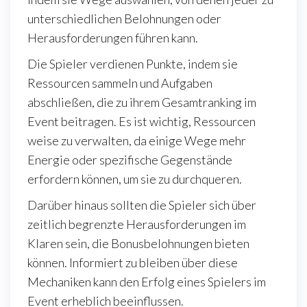
unterschiedlichen Belohnungen oder
Herausforderungen führen kann.
Die Spieler verdienen Punkte, indem sie
Ressourcen sammeln und Aufgaben
abschließen, die zu ihrem Gesamtranking im
Event beitragen. Es ist wichtig, Ressourcen
weise zu verwalten, da einige Wege mehr
Energie oder spezifische Gegenstände
erfordern können, um sie zu durchqueren.
Darüber hinaus sollten die Spieler sich über
zeitlich begrenzte Herausforderungen im
Klaren sein, die Bonusbelohnungen bieten
können. Informiert zu bleiben über diese
Mechaniken kann den Erfolg eines Spielers im
Event erheblich beeinflussen.